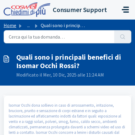
Salta al contenuto principale
Consumer Support
Home
...
Quali sono i principali benefici di Isomar Occhi Rossi?
Quali sono i principali benefici di
Isomar Occhi Rossi?
Modificato il Mer, 10 Dic, 2025 alle 11:24 AM
lsomar Occhi dona sollievo in caso di arrossamento, irritazione,
bruciore, prurito e sensazione di corpi estranei e in seguito a
lacrimazione ed affaticamento indotti da fattori quali: esposizione al
vento e a raggi solari, polveri, smog, fumo, caldo secco, ambienti
climatizzati, permanenza prolungata davanti a schermi video ed uso di
lenti a contatto. lsomar Occhi concorre a lenire i disturbi causati dal