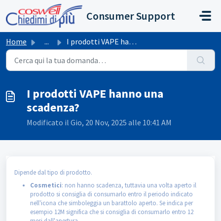
Salta al contenuto principale
Consumer Support
Home
...
I prodotti VAPE hanno una scadenza?
I prodotti VAPE hanno una
scadenza?
Modificato il Gio, 20 Nov, 2025 alle 10:41 AM
Dipende dal tipo di prodotto.
Cosmetici
: non hanno scadenza, tuttavia una volta aperto il
prodotto si consiglia di consumarlo entro il periodo indicato
nell'icona che simboleggia un barattolo aperto. Se indica per
esempio 12M significa che si consiglia di consumarlo entro 12
mesi dall'apertura.