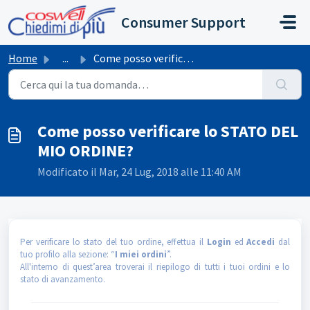
Salta al contenuto principale
Consumer Support
Home
...
Come posso verificare lo STATO DEL MIO ORDINE?
Come posso verificare lo STATO DEL
MIO ORDINE?
Modificato il Mar, 24 Lug, 2018 alle 11:40 AM
Per verificare lo stato del tuo ordine, effettua il
Login
ed
Accedi
dal
tuo profilo alla sezione: “
I miei ordini
”.
All'interno di quest’area troverai il riepilogo di tutti i tuoi ordini e lo
stato di avanzamento.