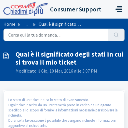
Salta al contenuto principale
Consumer Support
Home
...
Qual è il significato degli stati in cui si trova il mio ...
Qual è il significato degli stati in cui
si trova il mio ticket
Modificato il Gio, 10 Mar, 2016 alle 3:07 PM
Lo stato di un ticket indica lo stato di avanzamento.
Ogni ticket inserito da un utente verrà preso in carico da un agente
specifico allo scopo di fornire le informazioni necessarie per risolvere la
richiesta.
Durante la lavorazione è possibile che vengano richieste informazioni
aggiuntive al richiedente.