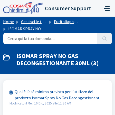
Salta al contenuto principale
Consumer Support
Home
Gestisci le tue richieste
Euritaliapharma
ISOMAR SPRAY NO GAS DECONGESTIONANTE 30ML
ISOMAR SPRAY NO GAS
DECONGESTIONANTE 30ML (3)
Qual è l’età minima prevista per l’utilizzo del
prodotto Isomar Spray No Gas Decongestionante
Modificato il Mer, 10 Dic, 2025 alle 11:20 AM
30 ml?