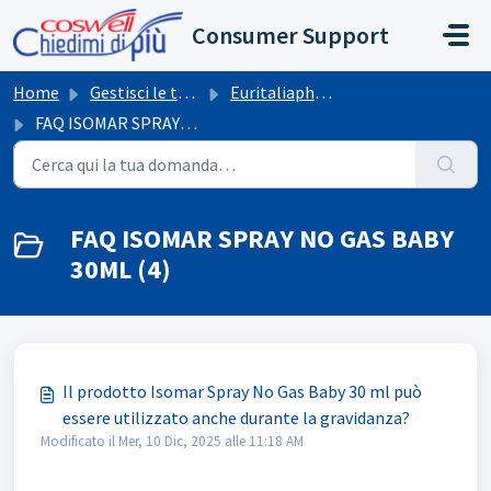
Salta al contenuto principale
Consumer Support
Home
Gestisci le tue richieste
Euritaliapharma
FAQ ISOMAR SPRAY NO GAS BABY 30ML
FAQ ISOMAR SPRAY NO GAS BABY
30ML (4)
Il prodotto Isomar Spray No Gas Baby 30 ml può
essere utilizzato anche durante la gravidanza?
Modificato il Mer, 10 Dic, 2025 alle 11:18 AM