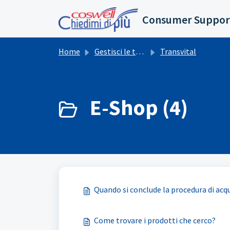
Salta al contenuto principale
Consumer Suppor
Home
Gestisci le tue richieste
Transvital
E-Shop (4)
Quando si conclude la procedura di acq
Come trovare i prodotti che cerco?