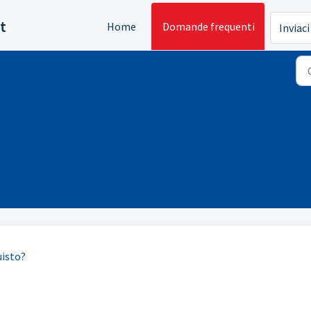
t
Home
Domande frequenti
Inviaci
uisto?