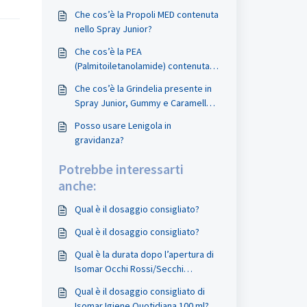
Che cos’è la Propoli MED contenuta
nello Spray Junior?
Che cos’è la PEA
(Palmitoiletanolamide) contenuta
nelle Caramelle Dure?
Che cos’è la Grindelia presente in
Spray Junior, Gummy e Caramelle
Dure?
Posso usare Lenigola in
gravidanza?
Potrebbe interessarti
anche:
Qual è il dosaggio consigliato?
Qual è il dosaggio consigliato?
Qual è la durata dopo l’apertura di
Isomar Occhi Rossi/Secchi
multidose?
Qual è il dosaggio consigliato di
Isomar Igiene Quotidiana 100 ml?