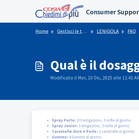
Salta al contenuto principale
Consumer Suppor
Home
Gestisci le tue richieste
LENIGOLA
FAQ
Qual è il dosag
Modificato il Mer, 10 Dic, 2025 alle 11:41 A
Spray Forte:
2/3 erogazioni, 3 volte al giorno.
Spray Junior:
3 erogazioni, 3 volte al giorno.
Caramelle dure e Perle:
3 caramelle al giorno.
Gummy:
4 Gummy al giorno.