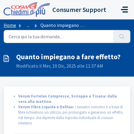
Salta al contenuto principale
Consumer Support
Home
...
Quanto impiegano a fare effetto?
Quanto impiegano a fare effetto?
Modificato il Mer, 10 Dic, 2025 alle 11:37 AM
Verum Fortelax Compresse, Sciroppo e Tisana: dalla
sera alla mattina.
Verum Fibra Liquida e Delilax:
i lassativi osmotici e a base di
fibre richiedono un utilizzo più prolungato e generano un effetto
nel tempo che dipende dalla risposta individuale di ciascun
intestino