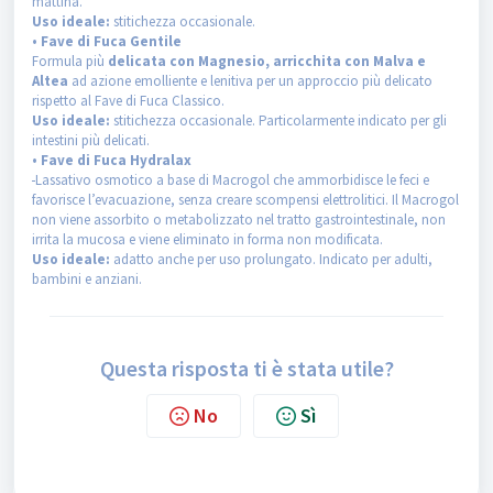
mattina.
Uso ideale:
stitichezza occasionale.
• Fave di Fuca Gentile
Formula più
delicata con Magnesio, arricchita con Malva e
Altea
ad azione emolliente e lenitiva per un approccio più delicato
rispetto al Fave di Fuca Classico.
Uso ideale:
stitichezza occasionale. Particolarmente indicato per gli
intestini più delicati.
• Fave di Fuca Hydralax
Lassativo osmotico a base di Macrogol che ammorbidisce le feci e
favorisce l’evacuazione, senza creare scompensi elettrolitici. Il Macrogol
non viene assorbito o metabolizzato nel tratto gastrointestinale, non
irrita la mucosa e viene eliminato in forma non modificata.
Uso ideale:
adatto anche per uso prolungato. Indicato per adulti,
bambini e anziani.
Questa risposta ti è stata utile?
No
Sì