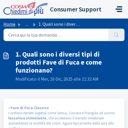
Salta al contenuto principale
Consumer Support
Home
...
1. Quali sono i diversi tipi di prodotti Fave di Fuca e c...
1. Quali sono i diversi tipi di
prodotti Fave di Fuca e come
funzionano?
Modificato il Mer, 10 Dic, 2025 alle 11:32 AM
• Fave di Fuca Classico
Contiene estratti vegetali come Senna, Cascara e Frangula ad azione
lassativa stimolante
, che accelerano il transito intestinale
aumentando la motilità del colon. Agisce tipicamente dalla sera alla