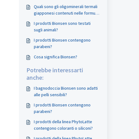
Quali sono gli oligominerali termali
giapponesi contenuti nelle formule
Bionsen?
I prodotti Bionsen sono testati
sugli animali?
I prodotti Bionsen contengono
parabeni?
Cosa significa Bionsen?
Potrebbe interessarti
anche:
I bagnodoccia Bionsen sono adatti
alle pelli sensibili?
I prodotti Bionsen contengono
parabeni?
I prodotti della linea PhytoLatte
contengono coloranti o siliconi?
I prodotti della linea PhytoLatte