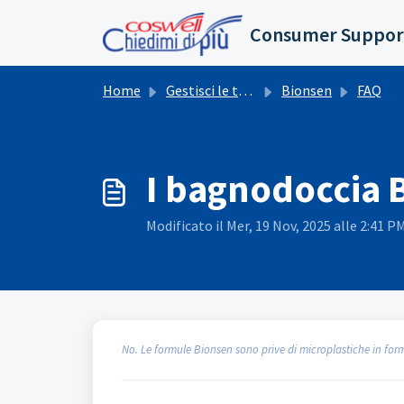
Salta al contenuto principale
Consumer Suppor
Home
Gestisci le tue richieste
Bionsen
FAQ
I bagnodoccia 
Modificato il Mer, 19 Nov, 2025 alle 2:41 P
No. Le formule Bionsen sono prive di microplastiche in form