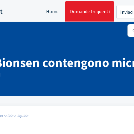
t
Home
Domande frequenti
Inviaci
Bionsen contengono mic
M
a solida o liquida.