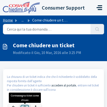
Salta al contenuto principale
Consumer Support
Home
...
Come chiudere un ticket
Come chiudere un ticket
Modificato il Gio, 10 Mar, 2016 alle 3:25 PM
La chiusura di un ticket indica che che il richiedente è soddisfatto della
risposta fornita dall'agente
Per chiudere un ticket è sufficiente
accedere al portale
, entrare nel ticket
in considerazione è cliccare sull'icona